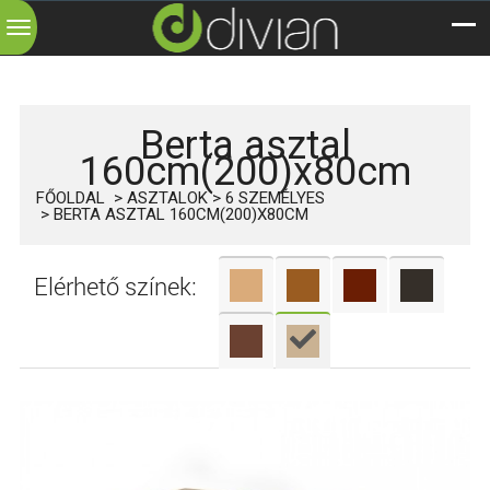
Toggle
navigation
Berta asztal
160cm(200)x80cm
FŐOLDAL
ASZTALOK
6 SZEMÉLYES
BERTA ASZTAL 160CM(200)X80CM
Elérhető színek: