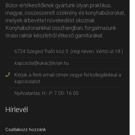
Bútor-értékesítőknek gyártunk olyan praktikus,
magyar, összeszerelt szekrény és konyhabútorokat,
melyek árbevétel növekedést okoznak.
Konyhabútorainkkal összhangban, forgalmazunk
óriási raktár készletről étkező garnitúrákat.
6724 Szeged Trafó köz 3. (régi néven: Vértói út 18.)
kapcsolat[kukac]divian.hu
Kérjük a fenti email címen vegye fel kollegáinkkal a
kapcsolatot
Nyitvatartás: H - P: 7.00- 16.00
Hírlevél
Csatlakozz hozzánk