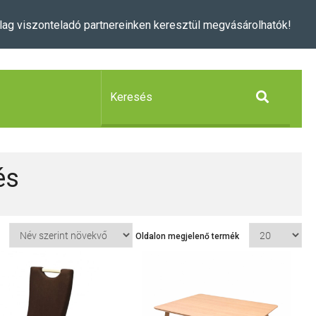
lag viszonteladó partnereinken keresztül megvásárolhatók!
és
Oldalon megjelenő termék