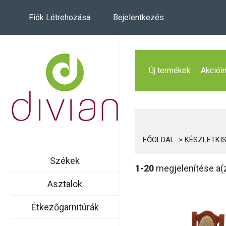
Fiók Létrehozása
Bejelentkezés
Új termékek
Akciói
FŐOLDAL
KÉSZLETKI
Székek
1-20
megjelenítése a(
Asztalok
Étkezőgarnitúrák