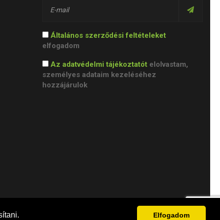
Általános szerződési feltételeket
elfogadom
Az adatvédelmi tájékoztatót
elolvastam,
személyes adataim kezeléséhez
hozzájárulok
ítani.
Elfogadom
Adatvédelem
Adathordozhatóság joga
Törlés joga