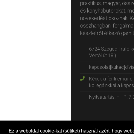
praktikus, magyar, öss
és konyhabútorokat, me
növekedést okoznak. K
összhangban, forgalmaz
készletről étkező garnit
6724 Szeged Trafó kö
Vértói út 18.)
kapcsolat[kukac]divi
Kérjük a fenti email 
kollegáinkkal a kapcs
Nyitvatartás: H - P: 7
Ez a weboldal cookie-kat (sütiket) használ azért, hogy webo
Copyright © 2026 Divian, 