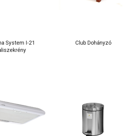
na System I-21
Club Dohányzó
aliszekrény