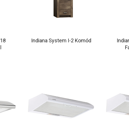
-18
Indiana System I-2 Komód
India
l
F