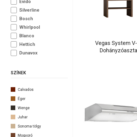
Evido
Silverline
Bosch
Whirlpool
Blanco
Vegas System V
Hettich
Dohányzóaszta
Dunavox
SZÍNEK
Calvados
Éger
Wenge
Juhar
Sonoma tölgy
Mogyoró