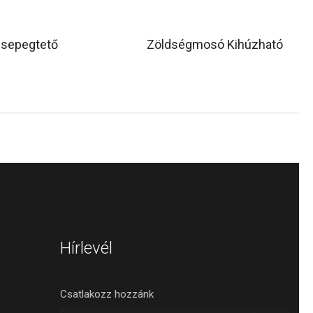
sepegtető
Zöldségmosó Kihúzható
Hírlevél
Csatlakozz hozzánk