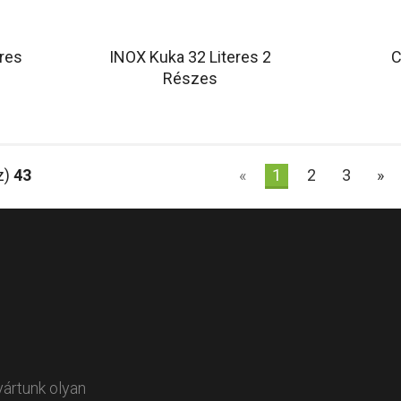
res
INOX Kuka 32 Literes 2
C
Részes
z)
43
«
1
2
3
»
yártunk olyan