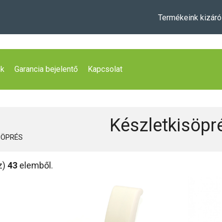
Termékeink kizáró
nk
Garancia bejelentő
Kapcsolat
Készletkisöpr
SÖPRÉS
z)
43
elemből.