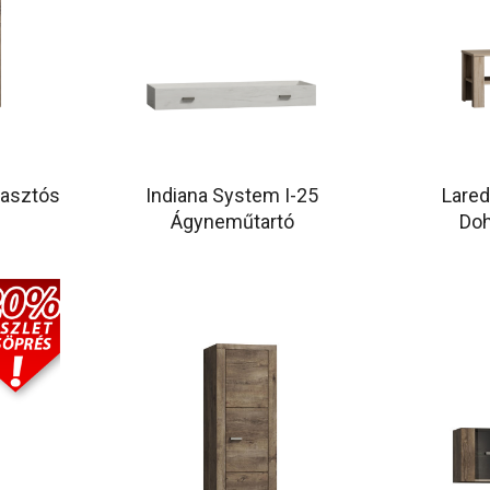
kasztós
Indiana System I-25
Lare
Ágyneműtartó
Doh