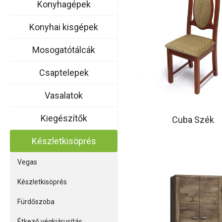
Konyhagépek
Konyhai kisgépek
Mosogatótálcák
Csaptelepek
Vasalatok
Kiegészítők
Cuba Szék
Készletkisöprés
Vegas
Készletkisöprés
Fürdőszoba
Étkező végkiárusítás