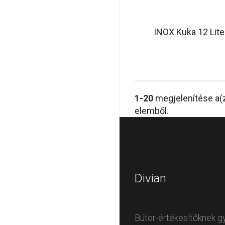
INOX Kuka 12 Lite
1-20
megjelenítése a(
elemből.
Divian
Bútor-értékesítőknek g