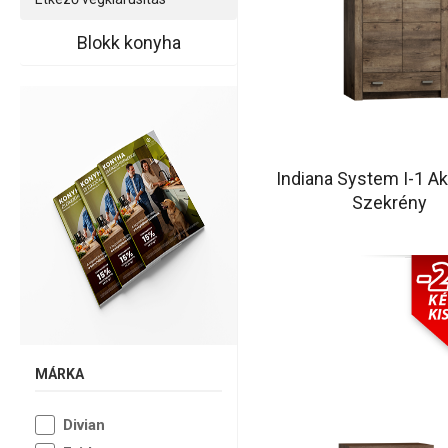
Blokk konyha
Indiana System I-1 A
Szekrény
MÁRKA
Divian