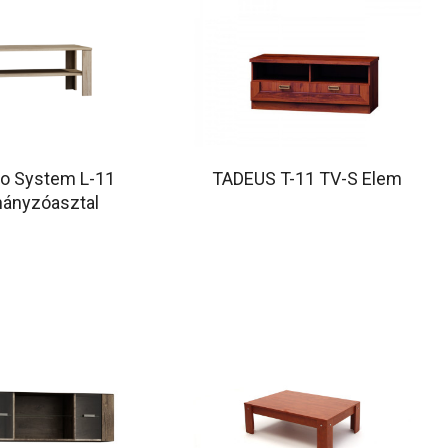
do System L-11
TADEUS T-11 TV-S Elem
ányzóasztal