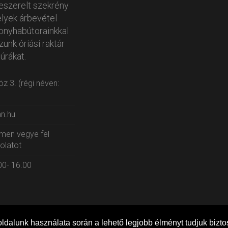
zeszerelt szekrény
lyek árbevétel
onyhabútorainkkal
unk óriási raktár
úrákat.
z 3. (régi néven:
an.hu
címen vegye fel
olatot
.00- 16.00
ldalunk használata során a lehető legjobb élményt tudjuk biztos
Minden jog fenntartva
Aszf