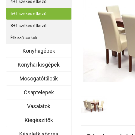
4+1 székes étkező
6+1 székes étkező
8+1 székes étkező
Étkező sarkok
Konyhagépek
Konyhai kisgépek
Mosogatótálcák
Csaptelepek
Vasalatok
Kiegészítők
Készletkisöprés