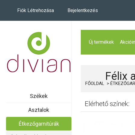
Fiók Létrehozása
Bejelentkezés
Új termékek
Akciói
Félix 
FŐOLDAL
ÉTKEZŐGAR
Székek
Elérhető színek:
Asztalok
Étkezőgarnitúrák