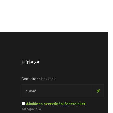
Hírlevél
Csatlakozz hozzánk
Általános szerződési feltételeket
elfogadom