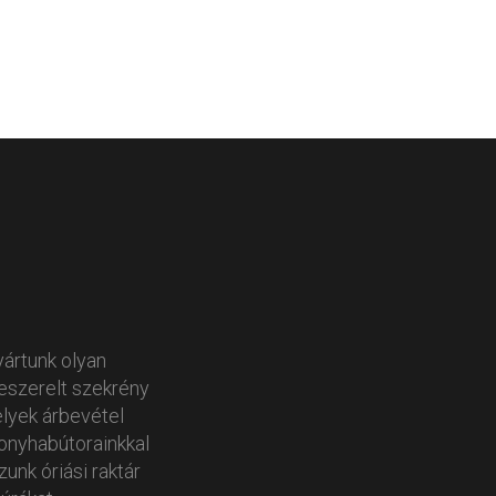
yártunk olyan
zeszerelt szekrény
lyek árbevétel
onyhabútorainkkal
unk óriási raktár