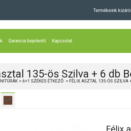
Termékeink kizáró
nk
Garancia bejelentő
Kapcsolat
asztal 135-ös Szilva + 6 db 
NITÚRÁK
6+1 SZÉKES ÉTKEZŐ
FÉLIX ASZTAL 135-ÖS SZILVA 
Félix 