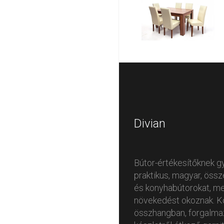
Divian
Bútor-értékesítőknek g
praktikus, magyar, öss
és konyhabútorokat, me
növekedést okoznak. K
összhangban, forgalmaz