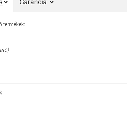
s
Garancia
ő termékek:
ató)
ek