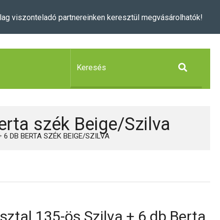
lag viszonteladó partnereinken keresztül megvásárolhatók!
Berta szék Beige/Szilva
+ 6 DB BERTA SZÉK BEIGE/SZILVA
asztal 135-ös Szilva + 6 db Berta