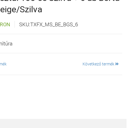
eige/Szilva
SKU:TXFX_MS_BE_BGS_6
ÁRON
nitúra
rmék
Következő termék