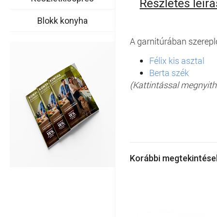
Részletes leírá
Blokk konyha
A garnitúrában szerepl
Félix kis asztal
Berta szék
(Kattintással megnyith
Korábbi megtekintés