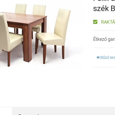
szék B
RAKT
Étkező gar
Előző te