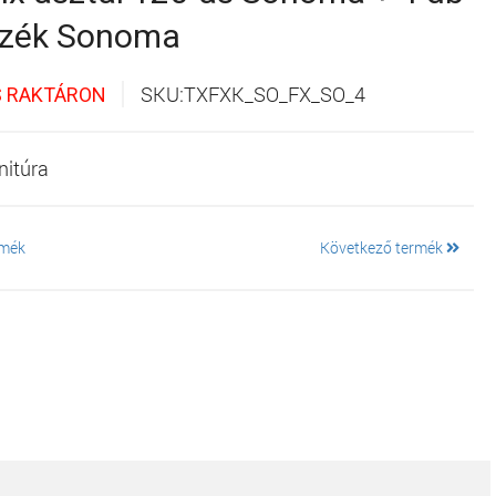
 szék Sonoma
SKU:TXFXK_SO_FX_SO_4
S RAKTÁRON
nitúra
rmék
Következő termék