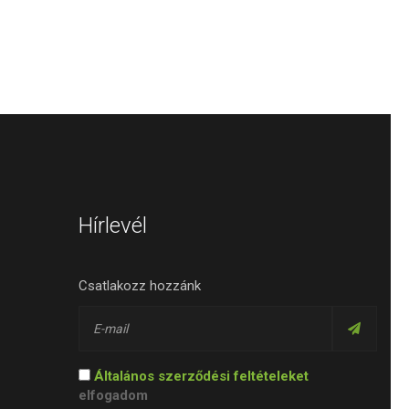
Hírlevél
Csatlakozz hozzánk
Általános szerződési feltételeket
elfogadom