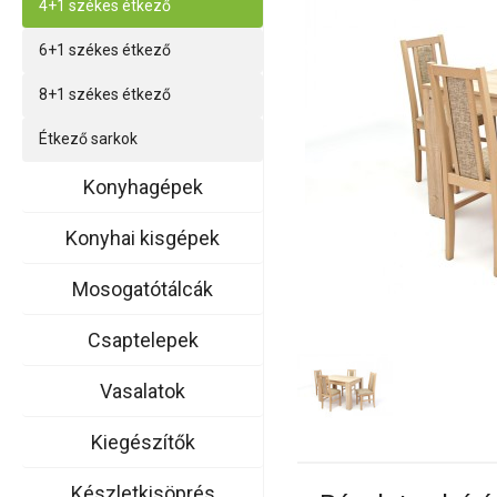
4+1 székes étkező
6+1 székes étkező
8+1 székes étkező
Étkező sarkok
Konyhagépek
Konyhai kisgépek
Mosogatótálcák
Csaptelepek
Vasalatok
Kiegészítők
Készletkisöprés