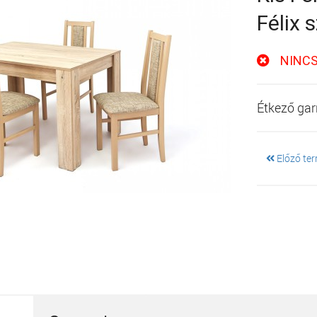
Félix
NINC
Étkező gar
Előző te