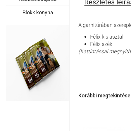
Részletes leírá
Blokk konyha
A garnitúrában szerepl
Félix kis asztal
Félix szék
(Kattintással megnyith
Korábbi megtekintés