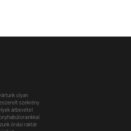
yártunk olyan
zeszerelt szekrény
lyek árbevétel
onyhabútorainkkal
unk óriási raktár