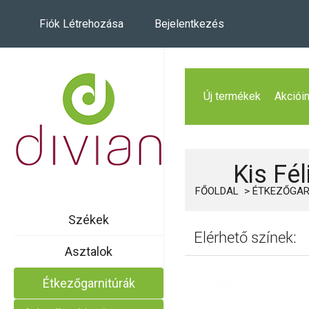
Fiók Létrehozása
Bejelentkezés
Új termékek
Akciói
Kis Fé
FŐOLDAL
ÉTKEZŐGAR
Székek
Elérhető színek:
Asztalok
Étkezőgarnitúrák