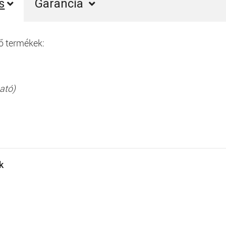
s
Garancia
ő termékek:
ató)
ek