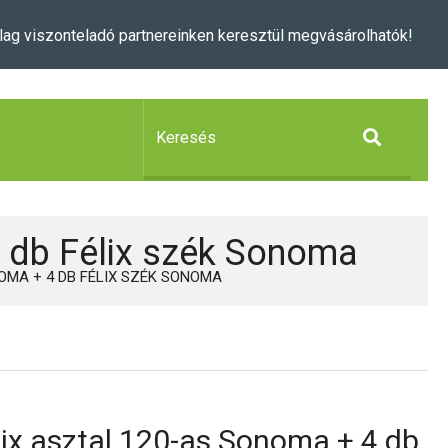
lag viszonteladó partnereinken keresztül megvásárolhatók!
4 db Félix szék Sonoma
NOMA + 4 DB FÉLIX SZÉK SONOMA
lix asztal 120-as Sonoma + 4 db