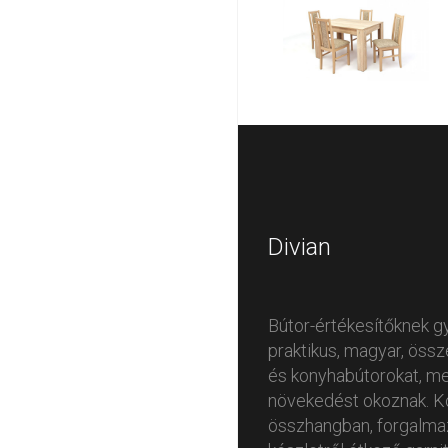
Divian
Bútor-értékesítőknek g
praktikus, magyar, öss
és konyhabútorokat, me
növekedést okoznak. K
összhangban, forgalmaz