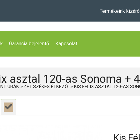
Termékeink kizáró
nk
Garancia bejelentő
Kapcsolat
lix asztal 120-as Sonoma + 
NITÚRÁK
4+1 SZÉKES ÉTKEZŐ
KIS FÉLIX ASZTAL 120-AS SO
Kis Fé