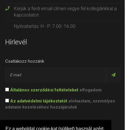
Kérjük a fenti email címen vegye fel kollegáinkkal a
kapcsolatot
Nyitvatartás: H - P: 7.00- 16.00
Hírlevél
Csatlakozz hozzánk
Általános szerződési feltételeket
elfogadom
Az adatvédelmi tájékoztatót
elolvastam, személyes
adataim kezeléséhez hozzájárulok
Ez a weboldal cookie-kat (sütiket) használ azért,