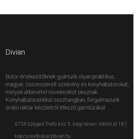
Divian
Bútor-értékesítőknek gyártunk olyan praktikus,
magyar, összeszerelt szekrény és konyhabútorokat,
melyek árbevétel növekedést okoznak.
Konyhabútorainkkal összhangban, forgalmazunk
óriási raktár készletről étkező garnitúrákat.
6724 Szeged Trafó köz 3. (régi néven: Vértói út 18.)
kapcsolat[kukac]divian.hu