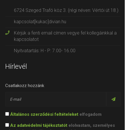
6724 Szeged Trafó köz 3. (régi néven: Vértói út 18.)
kapcsolat[kukac]divian.hu
Kérjük a fenti email címen vegye fel kollegáinkkal a
kapcsolatot
Nyitvatartás: H - P: 7.00- 16.00
Hírlevél
Csatlakozz hozzánk
Általános szerződési feltételeket
elfogadom
Az adatvédelmi tájékoztatót
elolvastam, személyes