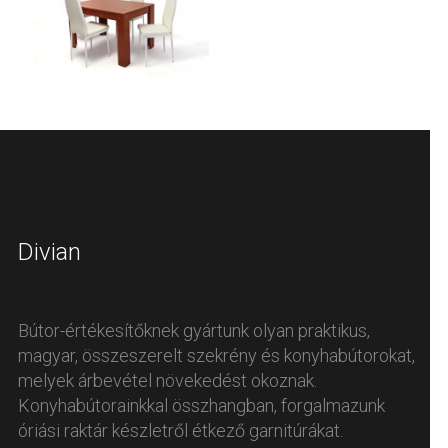
Divian
Bútor-értékesítőknek gyártunk olyan praktikus,
magyar, összeszerelt szekrény és konyhabútorokat,
melyek árbevétel növekedést okoznak.
Konyhabútorainkkal összhangban, forgalmazunk
óriási raktár készletről étkező garnitúrákat.