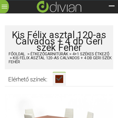
Toggle
navigation
Kis Félix asztal 120-as
Calvados + 4 db Geri
szék Fehér
FŐOLDAL
ÉTKEZŐGARNITÚRÁK
4+1 SZÉKES ÉTKEZŐ
KIS FÉLIX ASZTAL 120-AS CALVADOS + 4 DB GERI SZÉK
FEHÉR
Elérhető színek: