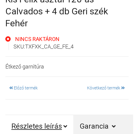
Calvados + 4 db Geri szék
Fehér
NINCS RAKTÁRON
SKU:TXFXK_CA_GE_FE_4
Étkező garnitúra
Előző termék
Következő termék
Részletes leírás
Garancia