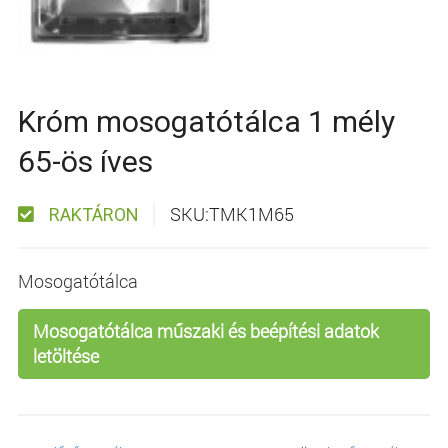
Króm mosogatótálca 1 mély
65-ös íves
SKU:TMK1M65
RAKTÁRON
Mosogatótálca
Mosogatótálca műszaki és beépítési adatok
letöltése