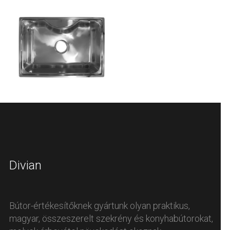
Divian
Bútor-értékesítőknek gyártunk olyan praktikus,
magyar, összeszerelt szekrény és konyhabútorokat,