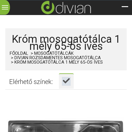
Toggle
navigation
Króm mosogatótálca 1
mély 65-ös íves
FŐOLDAL
MOSOGATÓTÁLCÁK
DIVIAN ROZSDAMENTES MOSOGATÓTÁLCA
KRÓM MOSOGATÓTÁLCA 1 MÉLY 65-ÖS ÍVES
Elérhető színek: