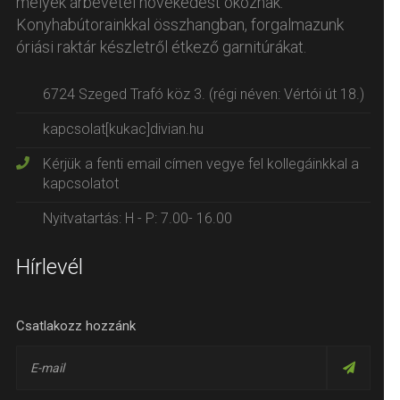
melyek árbevétel növekedést okoznak.
Konyhabútorainkkal összhangban, forgalmazunk
óriási raktár készletről étkező garnitúrákat.
6724 Szeged Trafó köz 3. (régi néven: Vértói út 18.)
kapcsolat[kukac]divian.hu
Kérjük a fenti email címen vegye fel kollegáinkkal a
kapcsolatot
Nyitvatartás: H - P: 7.00- 16.00
Hírlevél
Csatlakozz hozzánk