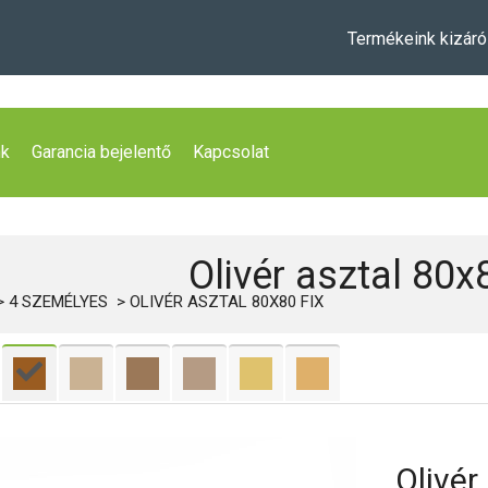
Termékeink kizáró
nk
Garancia bejelentő
Kapcsolat
Olivér asztal 80x8
4 SZEMÉLYES
OLIVÉR ASZTAL 80X80 FIX
Olivér