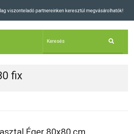
lag viszonteladó partnereinken keresztül megvásárolhatók!
0 fix
 asztal Éger 80x80 cm