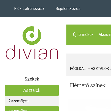
Fiók Létrehozása
Bejelentkezés
Új termékek
Akciói
FŐOLDAL
ASZTALOK
Székek
Elérhető színek:
Asztalok
2 személyes
4 személyes