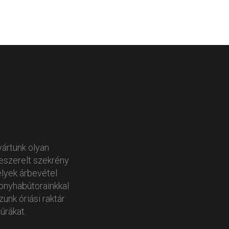
yártunk olyan
zeszerelt szekrény
lyek árbevétel
onyhabútorainkkal
unk óriási raktár
úrákat.