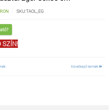
SKU:TAOL_EG
ÁRON
ató?
 SZÍN!
rmék
Következő termék