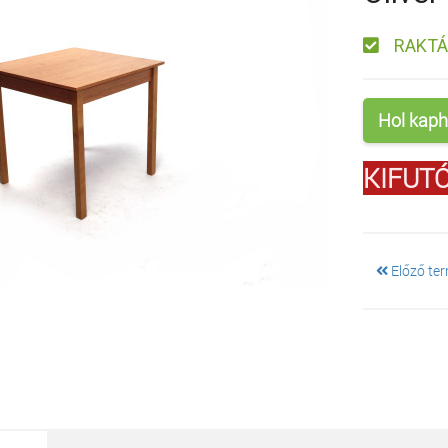
RAKT
Hol kaph
KIFUTÓ
Előző te