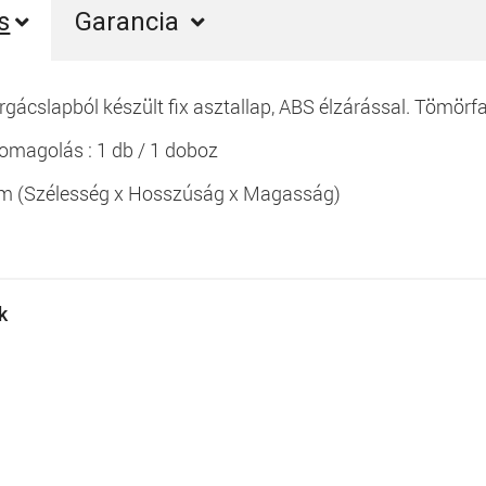
s
Garancia
ácslapból készült fix asztallap, ABS élzárással. Tömörfa,
somagolás : 1 db / 1 doboz
 cm (Szélesség x Hosszúság x Magasság)
ek