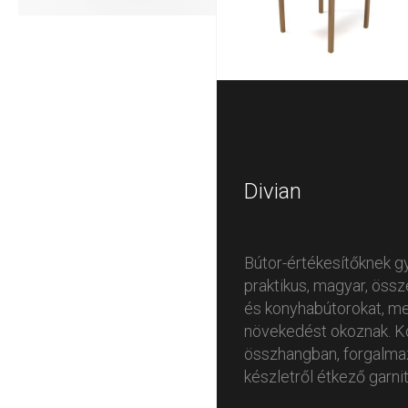
Divian
Bútor-értékesítőknek g
praktikus, magyar, öss
és konyhabútorokat, me
növekedést okoznak. K
összhangban, forgalmaz
készletről étkező garnit