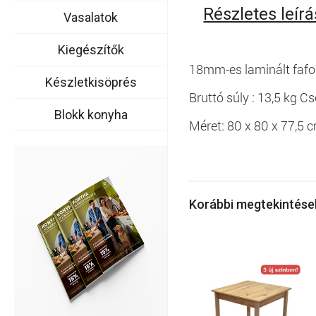
Részletes leírá
Vasalatok
Kiegészítők
18mm-es laminált faforg
Készletkisöprés
Bruttó súly : 13,5 kg C
Blokk konyha
Méret: 80 x 80 x 77,5
Korábbi megtekintés